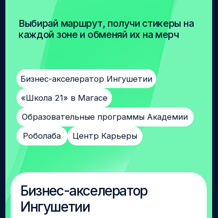
Получи доступ к бесплатному курсу «Старт
бизнеса: первый шаг»;
Посети выставку проектов и бизнес-
инициатив выпускников Акселератора;
Поучаствуй в деловой игре по валидации
идей;
Получи бизнес-консультацию;
Сфоткайся в стиле Дона Воти Корлеоне.
«Школа 21» в Магасе
Открой для себя ИT-школу без лекций
и оценок. Пройди тесты и подай
заявку на обучение.
«Школа 21» в Магасе — школа цифровых
технологий от Сбера, где каждый
желающий старше 18 лет может
бесплатно получить ИТ-навыки.
Обучение по принципу «равный равному»:
практика, командная работа и реальный
код.