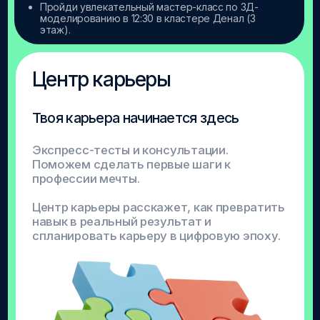
Активность
Квест по тематическим
зонам
Локация
Стенды
Время
12:30 - 13:10
Активность
Панельная дискуссия от
«Бизнес-акселератора
Ингушетии»
Локация
Конференц-зал