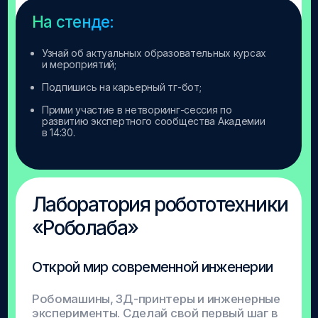
Программа дополняется.
Следите за обновлениями
Время
11:00–11:30
Активность
Регистрация участников
Локация
Вход со стороны «Школы 21»
Время
11:30 - 11:35
Активность
Открытие.