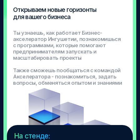
На стенде:
Подай заявку на февральский отборочный этап,
открывающий путь к бесплатному обучению в
«Школе 21» в Магасе;
Прими участие в «Своей игре»;
Пройди виртуальный квест от пиров Школы 21;
Попробуй себя в различных тематических играх.
Образовательные
программы Академии
Расти вместе с новыми технологиями
Образовательные продукты Академии
для студентов, экспертов, педагогов и
всех, кто хочет освоить актуальные
цифровые навыки.