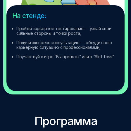
Время
13:10 - 13:30
Активность
Квест по тематическим
зонам
Локация
Стенды
Время
13:30 - 14:30
Активность
Мастер.хаб с мини-
лекциями