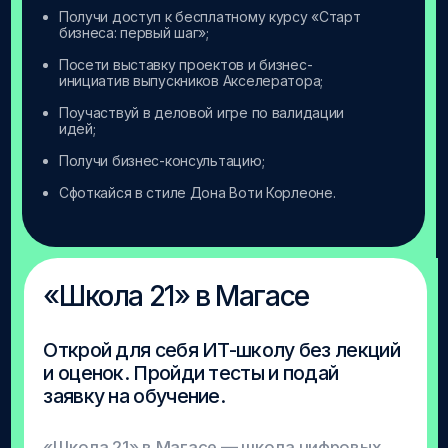
На стенде:
Узнай об актуальных образовательных курсах
и мероприятий;
Подпишись на карьерный тг-бот;
Прими участие в нетворкинг-сессия по
развитию экспертного сообщества Академии
в 14:30.
Лаборатория робототехники
«Роболаба»
Открой мир современной инженерии
Робомашины, 3Д-принтеры и инженерные
эксперименты. Сделай свой первый шаг в
мир робототехники.
Инженерная лаборатория Академии
приглашает всех в интерактивном