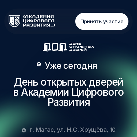
Что
Тематические
Принять участие
зоны
Уже сегодня
День открытых дверей
в Академии Цифрового
Развития
г. Магас, ул. Н.С. Хрущёва, 10
Твоя точка старта в будущее —
образование, карьера и бизнес в
одном месте