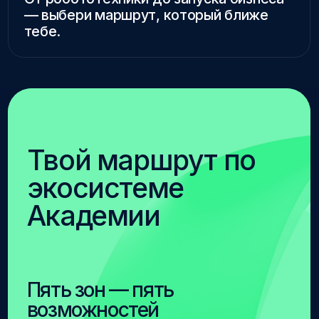
Роболаба
Центр Карьеры
Бизнес-акселератор
Ингушетии
Открываем новые горизонты
для вашего бизнеса
Ты узнаешь, как работает Бизнес-
акселератор Ингушетии, познакомишься
с программами, которые помогают
предпринимателям запускать и
масштабировать проекты
Также сможешь пообщаться с командой
Акселератора - познакомиться, задать
вопросы, обменяться опытом и знаниями
На стенде: