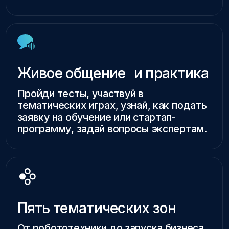
Твой маршрут по
экосистеме
Академии
Пять зон — пять
возможностей
Выбирай маршрут, получи стикеры на
каждой зоне и обменяй их на мерч
Бизнес-акселератор Ингушетии
«Школа 21» в Магасе
Образовательные программы Академии