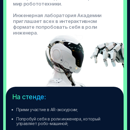
Приветственное слово
Локация
Конференц-зал
Время
11:35 - 12:10
Активность
Презентация Академии
цифрового развития
Локация
Конференц-зал
Время
12:10 - 12:30