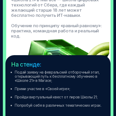
формате попробовать себя в роли
инженера.
На стенде:
Прими участие в AR-экскурсии;
Попробуй себя в роли инженера, который
управляет робо-машиной;
Пройди увлекательный мастер-класс по 3Д-
моделированию в 12:30 в кластере Денал (3
этаж).
Центр карьеры
Твоя карьера начинается здесь
Экспресс-тесты и консультации.
Поможем сделать первые шаги к
профессии мечты.