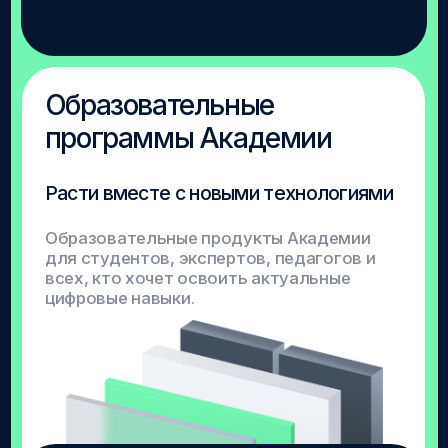
Центр карьеры расскажет, как превратить
навык в реальный результат и
спланировать карьеру в цифровую эпоху.
На стенде:
Пройди карьерное тестирование — узнай свои
сильные стороны и точки роста;
Получи экспресс консультацию — обсуди свою
карьерную ситуацию с профессионалами;
Поучаствуй в игре “Вы приняты” или в “Skill Toss”.
Программа