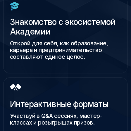
Участвуй в Q&A сессиях, мастер-
классах и розыгрышах призов.
Живое общение и практика
Пройди тесты, участвуй в
тематических играх, узнай, как подать
заявку на обучение или стартап-
программу, задай вопросы экспертам.
Пять тематических зон
От робототехники до запуска бизнеса
— выбери маршрут, который ближе
тебе.