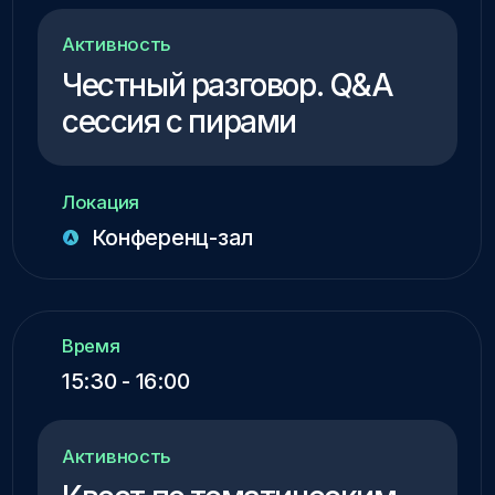
Принять участие
Что тебя ждет
Место встречи
Тематические зоны
Регистрация
Программа