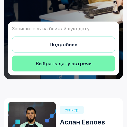
Выбрать дату встречи
спикер
Аслан Евлоев
старший комьюнити-
менеджер Школы 21
Уточняйте ближайшие даты
Выбрать дату
Конференц-зал Школы 21,
Место
г. Магас, ул. Н. Хрущева