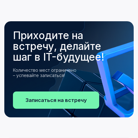
Сведения об
образовательной
организации
Ближайшие программы
Центр карьеры
Медиакит
Новости
Вопросы и ответы
Возможности
для
экспертов
Согласие на обработку
персональных данных
Согласие на обработку персональных данных,
разрешенных для распространения
Устав
Лицензия
АНО ДПО "Академия ИТ" ИНН: 0600010064 ОГРН: 1230600003457