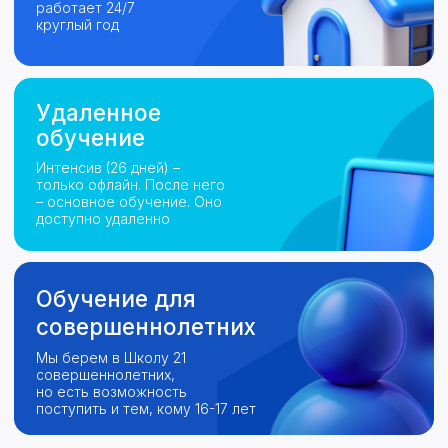
Будем рады ответить на все ваши вопросы
Мы в социальных
сетях
Телеграм
ВКонтакте
Наша почта
info@ingacademy.ru
Вопросы по обучению
program@ingacademy.ru