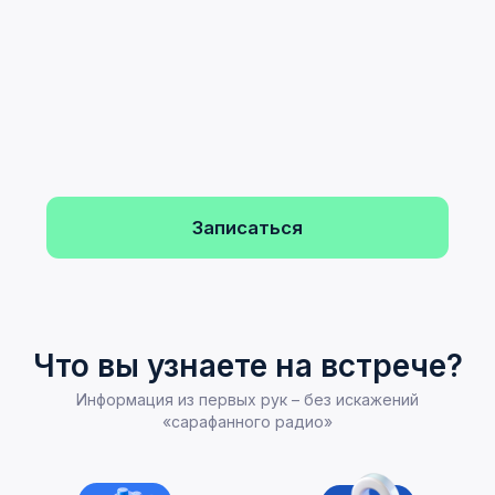
Как устроена Школа 21
Экскурсия по кампусу
методология peer-to-peer,
увидите, где проходит
этапы отбора
обучение
Ответы на вопросы
предоставляют ли проживание, есть ли
стипендия, как подать документы, как
подготовиться к интенсиву
Записаться на экскурсию
Ключевые факты о Школе 21
Обучение
бесплатное