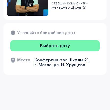
Записаться
Что вы узнаете на встрече?
Информация из первых рук – без искажений
«сарафанного радио»