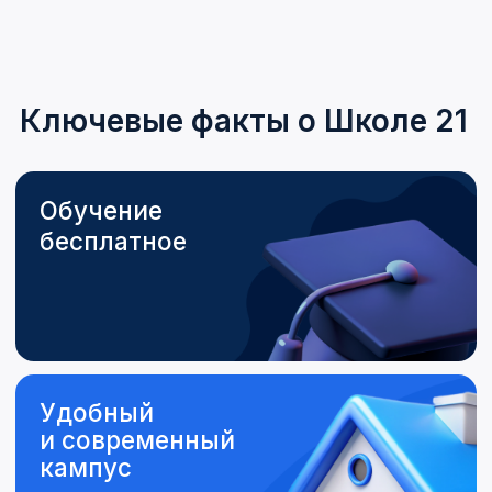
Приходите на
встречу, делайте
шаг в IT-будущее!
Количество мест ограничено
– успевайте записаться!
Записаться на встречу
КОНТАКТЫ АКАДЕМИИ
ЦИФРОВОГО РАЗВИТИЯ