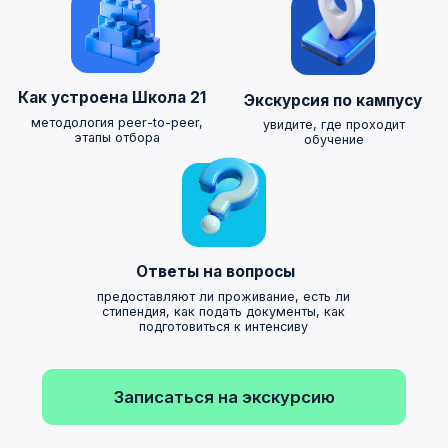
Удобный
и современный
кампус
работает 24/7
круглый год
Удаленное
обучение
Интенсив (26 дней) –
только офлайн. После него
– основное обучение. Оно
доступно удаленно
Обучение для
совершеннолетних
Мы берем в Школу 21
совершеннолетних,
но есть возможность
поступить и тем, кому 16-17 лет