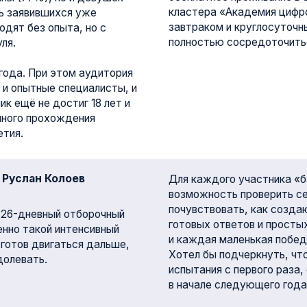
н Колоев
Для каждого участника «бассейн» откры
возможность проверить себя, погрузить
почувствовать, как создаются ИТ-проек
евный отборочный
готовых ответов и простых решений. К
кой интенсивный
и каждая маленькая победа формируют 
двигаться дальше,
Хотел бы подчеркнуть, что те, кому не 
ь.
испытания с первого раза, смогут вновь
в начале следующего года».