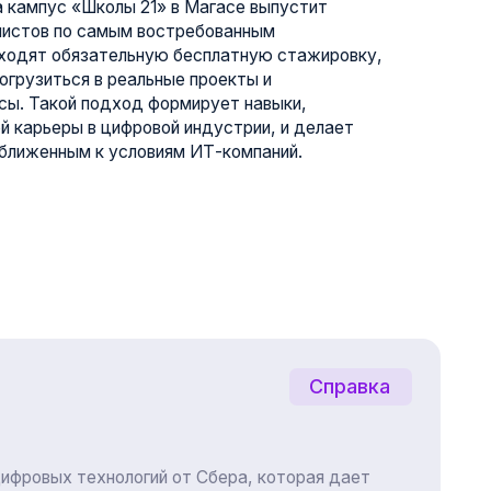
Справка
логий от Сбера, которая дает
 лет, успешно прошедшим
бованное образование в сфере
т от предыдущих знаний, опыта
наличия дипломов. Обучение
й образовательной платформе с
контентом, ориентированным на
% выпускников успешно
ских ИТ-компаниях и стартапах.