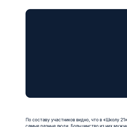
По составу участников видно, что в «Школу 21» в Маг
самые разные люди. Большинство из них мужчины (77
становится всё больше — 23%. Примерно треть заяв
знакома с программированием, остальные приходят бе
большим желанием освоить ИТ-профессию с нуля.
Средний возраст участников «бассейна» — 32 года. П
крайне разнообразная: за компьютеры садятся и опыт
вчерашние школьники. Каждый десятый участник ещё н
сможет начать основное обучение после успешного 
отборочного этапа и наступления совершеннолетия.