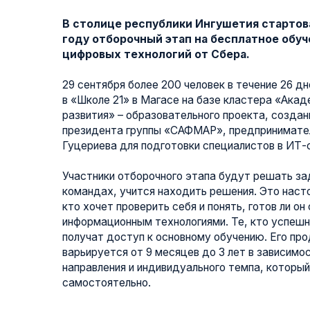
году отборочный этап на бесплатное обучение в
цифровых технологий от Сбера.
29 сентября более 200 человек в течение 26 дней погр
в «Школе 21» в Магасе на базе кластера «Академия ц
развития» – образовательного проекта, созданного по
президента группы «САФМАР», предпринимателя и ме
Гуцериева для подготовки специалистов в ИТ-сфере.
Участники отборочного этапа будут решать задачи, р
командах, учится находить решения. Это настоящий 
кто хочет проверить себя и понять, готов ли он связат
информационным технологиями. Те, кто успешно прой
получат доступ к основному обучению. Его продолжи
варьируется от 9 месяцев до 3 лет в зависимости от 
направления и индивидуального темпа, который участ
самостоятельно.
Директор образовательного кластера «Академи
«Школе 21» в Магасе в 2025 году: