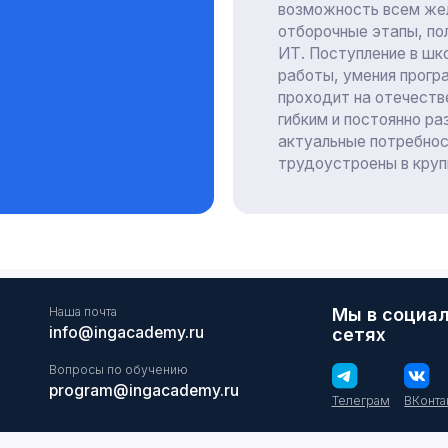
program@ingacademy.ru
Телеграм
ВКонтакте
Сведения об образовательной
Центр карьеры
Но
организации
Медиакит
Воп
Ближайшие программы
от
,
Устав
Лицензия
АНО ДПО "Академия ИТ" ИНН: 0600010064 ОГРН:
1230600003457