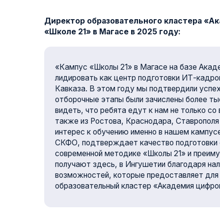
«Кампус «Школы 21» в Магасе на базе Академии п
лидировать как центр подготовки ИТ-кадров для в
Кавказа. В этом году мы подтвердили успех прошл
отборочные этапы были зачислены более тысячи че
видеть, что ребята едут к нам не только со всего 
также из Ростова, Краснодара, Ставрополя и друг
интерес к обучению именно в нашем кампусе, пока
СКФО, подтверждает качество подготовки специа
современной методике «Школы 21» и преимущества
получают здесь, в Ингушетии благодаря наличию 
возможностей, которые предоставляет для них со
образовательный кластер «Академия цифрового ра