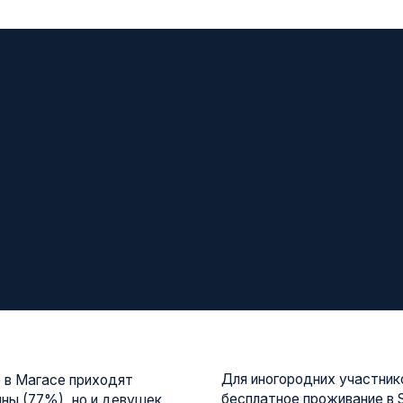
Для иногородних участников отборочно
асе приходят
бесплатное проживание в Smart отеле на
%), но и девушек
кластера «Академия цифрового развити
ившихся уже
завтраком и круглосуточным доступом 
з опыта, но с
полностью сосредоточиться на учебе.
ри этом аудитория
ные специалисты, и
е достиг 18 лет и
прохождения