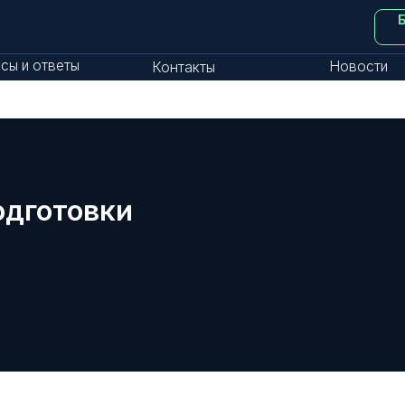
Бизнес-аксел
Ингушети
тветы
Новости
Контакты
отовки
Обучение в «Школе 21» основано на мет
альный в 2025