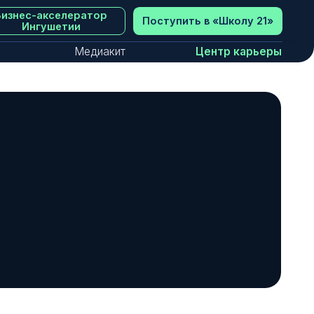
ератор
Поступить в «‎Школу 21»
и
Медиакит
Центр карьеры
одике «равный равному». Такой