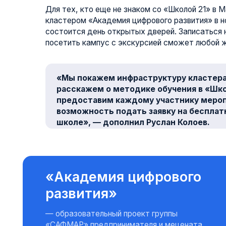
«Академия цифрового
развития»
— образовательный проект группы
«САФМАР» предпринимателя и мецената
Микаила Гуцериева. Академия реализует в
Ингушетии ряд образовательных программ
в сфере ИТ. Цель проекта — развитие
цифровых технологий в регионе и
поддержка интеллектуального потенциала
молодёжи.
КОНТАКТЫ АКАДЕМИИ
ЦИФРОВОГО РАЗВИТИЯ