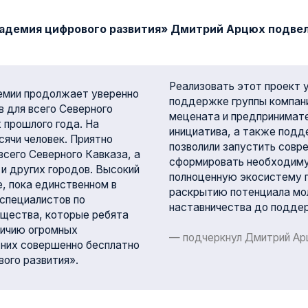
Реализовать этот проект удалось исклю
родолжает уверенно
поддержке группы компаний «САФМАР» и
сего Северного
мецената и предпринимателя Микаила Гу
ого года. На
инициатива, а также поддержка правите
ловек. Приятно
позволили запустить современный образ
Северного Кавказа, а
сформировать необходимую инфраструк
их городов. Высокий
полноценную экосистему поддержки, 
 единственном в
раскрытию потенциала молодёжи: от об
листов по
наставничества до поддержки стартапо
, которые ребята
огромных
— подчеркнул Дмитрий Арцюх
вершенно бесплатно
звития».