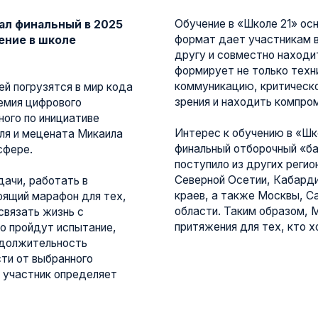
формат дает участникам возможность д
 школе
другу и совместно находить решения с
формирует не только технические навыки
коммуникацию, критическое мышление, 
узятся в мир кода
зрения и находить компромисс.
ифрового
 инициативе
Интерес к обучению в «Школе 21» в Маг
цената Микаила
финальный отборочный «бассейн» в 2025 
поступило из других регионов. В школу е
Северной Осетии, Кабардино-Балкарии, 
аботать в
краев, а также Москвы, Санкт-Петербур
марафон для тех,
области. Таким образом, Магас постепе
ь жизнь с
притяжения для тех, кто хочет строить 
дут испытание,
тельность
выбранного
ник определяет
я цифрового развития» Дмитрий Арцюх подвел итоги отбор