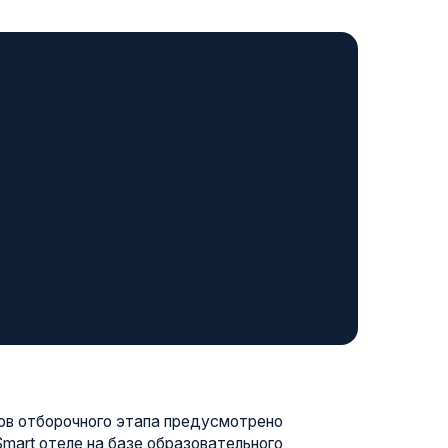
го этапа предусмотрено
 базе образовательного
я». Современные комнаты с
позволяют участникам