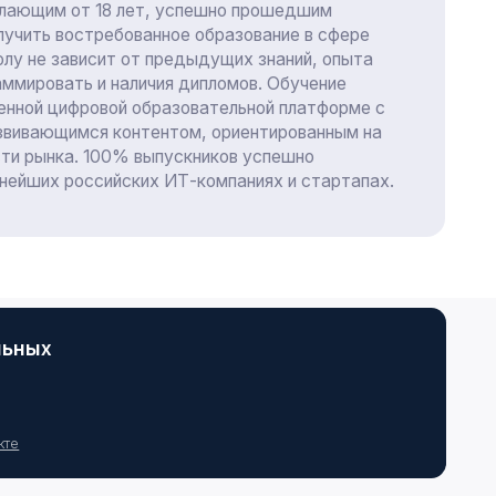
вости
Возможности
росы и
для
веты
экспертов