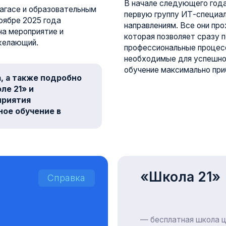
«Школа 21»
Справка
— бесплатная школа цифровых техно
возможность всем желающим от 18
отборочные этапы, получить востре
ИТ. Поступление в школу не зависи
работы, умения программировать и 
проходит на отечественной цифрово
гибким и постоянно развивающимся 
актуальные потребности рынка. 100
трудоустроены в крупнейших россий
Наша почта
Мы в социальных
info@ingacademy.ru
сетях
Вопросы по обучению