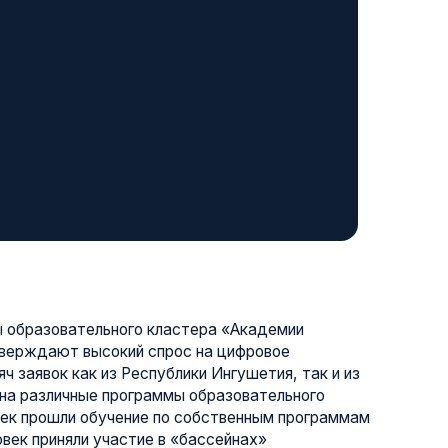
ьного кластера «Академии
окий спрос на цифровое
из Республики Ингушетия, так и из
 программы образовательного
учение по собственным программам
частие в «бассейнах»
 21» в Магасе, бесплатной школе
ельного кластера «Академия
к зачислены на основное обучение и
 направления программирования,