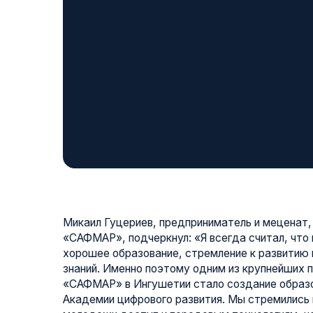
Микаил Гуцериев, предприниматель и меценат, основа
«САФМАР», подчеркнул: «Я всегда считал, что ключ к
хорошее образование, стремление к развитию и полу
знаний. Именно поэтому одним из крупнейших проекто
«САФМАР» в Ингушетии стало создание образователь
Академии цифрового развития. Мы стремились не про
молодежи доступ к передовым технологиям, но и соз
где они смогут раскрыть свой потенциал, найти дост
своим талантам. Сегодня Академия стала точкой роста
для меня большая честь видеть, что она открывает 
поколением двери в будущее, а ее выпускники уже д
в профессии».