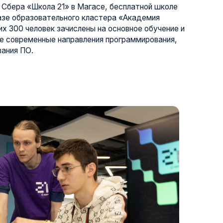
апустим два новых потока
откроем лабораторию
твенной подобной
годаря Смарт-отелю мы
ия ребят из разных