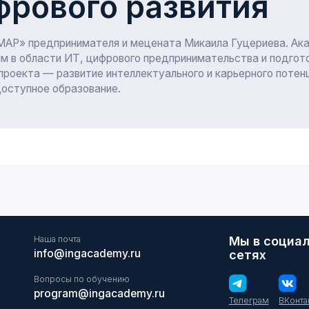
Наша почта
Мы в социальных
info@ingacademy.ru
сетях
Вопросы по обучению
program@ingacademy.ru
Телеграм
ВКонтакте
Сведения об образовательной
Центр карьеры
Но
организации
Медиакит
Воп
Ближайшие программы
от
,
Устав
Лицензия
АНО ДПО "Академия ИТ" ИНН: 0600010064 ОГРН:
1230600003457