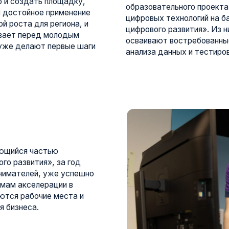
 частью
ития», за год
лей, уже успешно
селерации в
абочие места и
са.
В этом году мы продолжаем развитие: з
ого развития»:
обучения, проведем пять интенсивов и 
открыли кампус
робототехники. Кампус остается единс
етии» и начали
площадкой на Северном Кавказе, а бла
ржки проектов
создаем комфортные условия для обучен
охватывает как ИТ-
регионов страны».
учаем