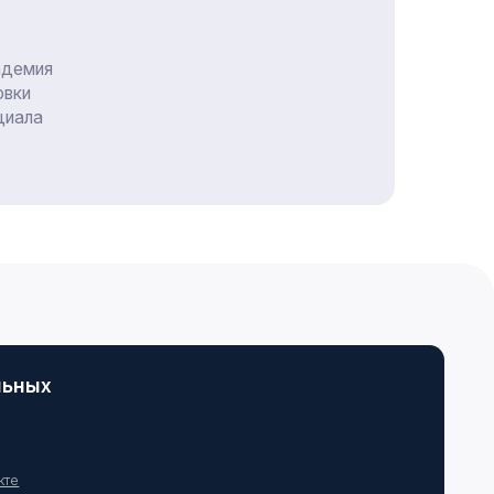
вости
Возможности
росы и
для
веты
экспертов