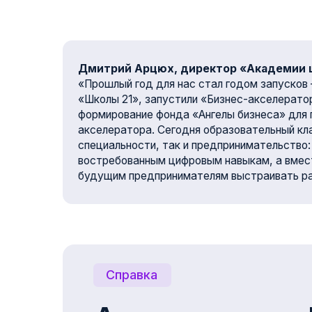
востребованным цифровым навыкам, а вместе с Ф
будущим предпринимателям выстраивать работаю
Справка
Академия цифро
— образовательный проект группы «САФМАР» пр
реализует в Ингушетии комплекс программ в об
кадров для цифровой экономики. Миссия проект
молодёжи региона через современное и доступн