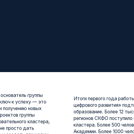
тель группы
Итоги первого года работы образовател
 успеху — это
цифрового развития» подтверждают выс
чению новых
образование. Более 12 тысяч заявок как 
в группы
регионов СКФО поступило на различные
ного кластера,
кластера. Более 500 человек прошли об
сто дать
Академии. Более 1000 человек приняли у
дать площадку,
образовательного проекта Сбера «Школа
ойное применение
цифровых технологий на базе образоват
 для региона, и
цифрового развития». Из них 300 челове
перед молодым
осваивают востребованные современные
елают первые шаги
анализа данных и тестирования ПО.