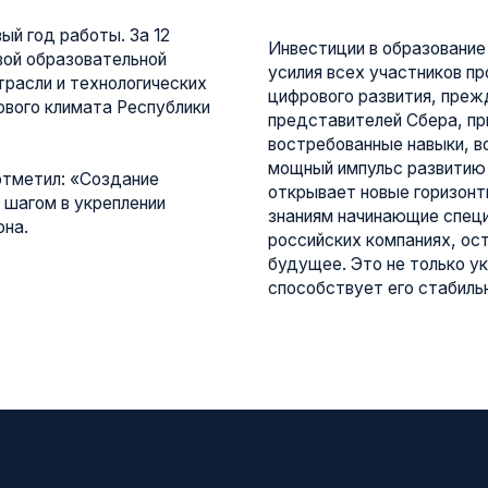
азовательной
усилия всех участников проекта создани
и технологических
цифрового развития, прежде всего меце
лимата Республики
представителей Сбера, приносят первые
востребованные навыки, возможность п
мощный импульс развитию нашей респуб
: «Создание
открывает новые горизонты для нашей 
в укреплении
знаниям начинающие специалисты могут
российских компаниях, оставаясь жить в
будущее. Это не только укрепляет кадро
способствует его стабильному развитию