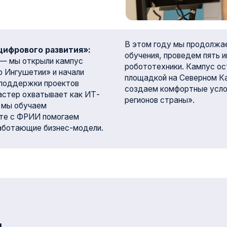
РИИ помогаем
щие бизнес-модели.
вого развития
едпринимателя и мецената Микаила Гуцериева. Академия
ласти ИТ, цифрового предпринимательства и подготовки
а — развитие интеллектуального и карьерного потенциала
ое образование.