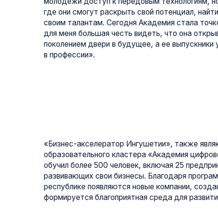
«Бизнес-акселератор Ингушетии», также являющийся
образовательного кластера «Академия цифрового разв
обучил более 500 человек, включая 25 предпринимате
развивающих свои бизнесы. Благодаря программам ак
республике появляются новые компании, создаются р
формируется благоприятная среда для развития бизне
Дмитрий Арцюх, директор «Академии цифров
«Прошлый год для нас стал годом запусков — мы 
«Школы 21», запустили «Бизнес-акселератор Ингуш
формирование фонда «Ангелы бизнеса» для подде
акселератора. Сегодня образовательный кластер 
специальности, так и предпринимательство: мы об