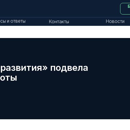
Бизнес-аксел
Ингушети
тветы
Новости
Контакты
вития» подвела
ы
работы. За 12
Инвестиции в образование — это инвести