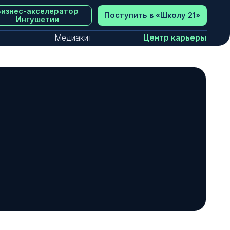
ератор
Поступить в «‎Школу 21»
и
Медиакит
Центр карьеры
ции в будущее, и мы видим, как